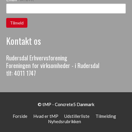
Kontakt os
Rudersdal Erhvervsforening
Foreningen for virksomheder - i Rudersdal
tlf:
4011 1747
© tMP -
Concrete5 Danmark
Forside
Hvad er tMP
Udstillerliste
Tilmelding
Nyhedsrubrikken