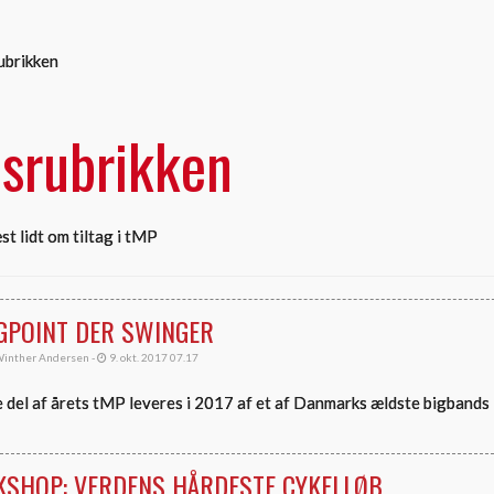
ubrikken
srubrikken
st lidt om tiltag i tMP
GPOINT DER SWINGER
inther Andersen -
9. okt. 2017 07.17
 del af årets tMP leveres i 2017 af et af Danmarks ældste bigbands
KSHOP: VERDENS HÅRDESTE CYKELLØB