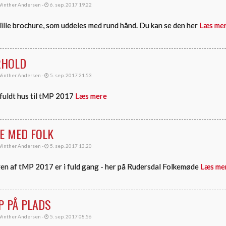
inther Andersen -
6. sep. 2017 19.22
 lille brochure, som uddeles med rund hånd. Du kan se den her
Læs me
RHOLD
inther Andersen -
5. sep. 2017 21.53
fuldt hus til tMP 2017
Læs mere
E MED FOLK
inther Andersen -
5. sep. 2017 13.20
n af tMP 2017 er i fuld gang - her på Rudersdal Folkemøde
Læs me
P PÅ PLADS
inther Andersen -
5. sep. 2017 08.56