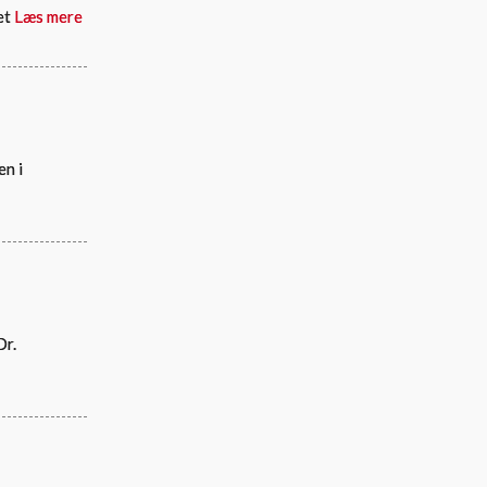
et
Læs mere
en i
Dr.