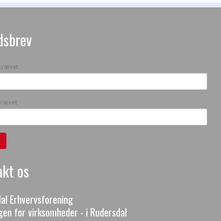
dsbrev
krævet
krævet
kt os
al Erhvervsforening
gen for virksomheder - i Rudersdal