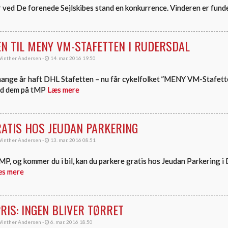
 ved De forenede Sejlskibes stand en konkurrence. Vinderen er fund
 TIL MENY VM-STAFETTEN I RUDERSDAL
inther Andersen -
14. mar. 2016 19.50
mange år haft DHL Stafetten – nu får cykelfolket ”MENY VM-Stafett
ød dem på tMP
Læs mere
ATIS HOS JEUDAN PARKERING
inther Andersen -
13. mar. 2016 08.51
MP, og kommer du i bil, kan du parkere gratis hos Jeudan Parkering i 
s mere
RIS: INGEN BLIVER TØRRET
inther Andersen -
6. mar. 2016 18.50