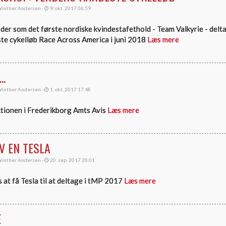
inther Andersen -
9. okt. 2017 06.59
, der som det første nordiske kvindestafethold - Team Valkyrie - delta
te cykelløb Race Across America i juni 2018
Læs mere
..
inther Andersen -
1. okt. 2017 17.48
ektionen i Frederikborg Amts Avis
Læs mere
V EN TESLA
inther Andersen -
20. sep. 2017 20.01
 at få Tesla til at deltage i tMP 2017
Læs mere
E