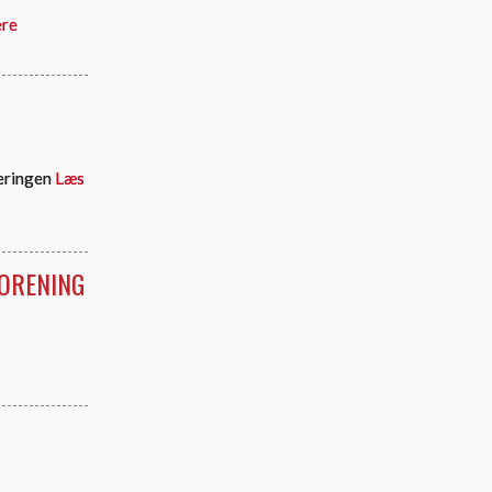
ere
neringen
Læs
FORENING