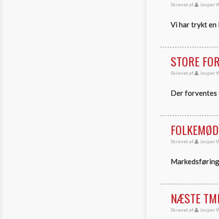
Skrevet af
Jesper W
Vi har trykt en
STORE FO
Skrevet af
Jesper W
Der forventes 
FOLKEMØD
Skrevet af
Jesper W
Markedsføringe
NÆSTE TM
Skrevet af
Jesper W