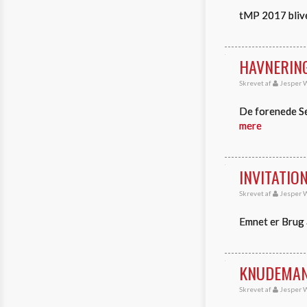
tMP 2017 blive
HAVNERING
Skrevet af
Jesper W
De forenede Se
mere
INVITATIO
Skrevet af
Jesper W
Emnet er Brug 
KNUDEMA
Skrevet af
Jesper W