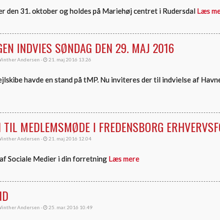
r den 31. oktober og holdes på Mariehøj centret i Rudersdal
Læs m
EN INDVIES SØNDAG DEN 29. MAJ 2016
inther Andersen -
21. maj 2016 13.26
jlskibe havde en stand på tMP. Nu inviteres der til indvielse af Hav
N TIL MEDLEMSMØDE I FREDENSBORG ERHVERVS
inther Andersen -
21. maj 2016 12.04
af Sociale Medier i din forretning
Læs mere
ND
inther Andersen -
25. mar. 2016 10.49