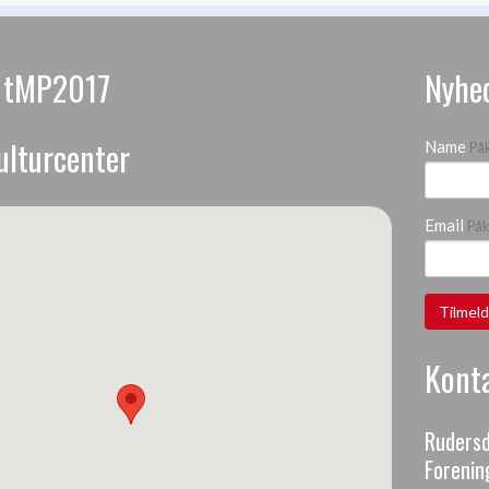
s tMP2017
Nyhe
ulturcenter
Name
På
Email
På
Konta
Rudersd
Forenin