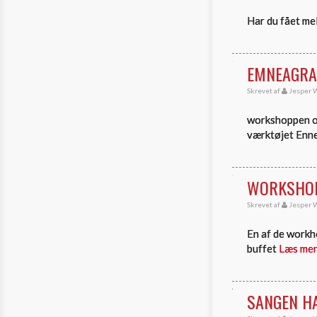
Har du fået mel
EMNEAGRA
Skrevet af
Jesper W
workshoppen om
værktøjet Enne
WORKSHOP
Skrevet af
Jesper W
En af de workh
buffet
Læs me
SANGEN H