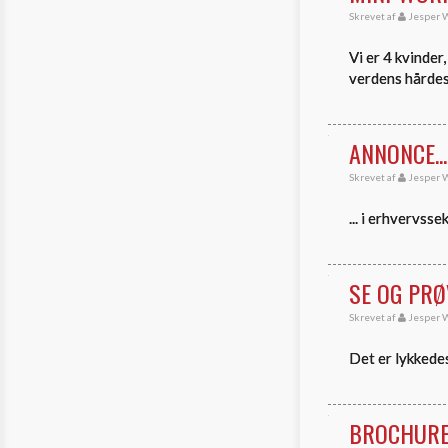
Skrevet af
Jesper W
Vi er 4 kvinder
verdens hårdes
ANNONCE....
Skrevet af
Jesper W
... i erhvervss
SE OG PRØ
Skrevet af
Jesper W
Det er lykkedes
BROCHUR