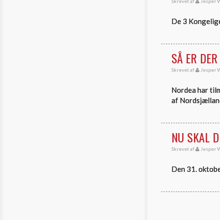
Skrevet af
Jesper W
De 3 Kongelige
SÅ ER DER
Skrevet af
Jesper W
Nordea har tilm
af Nordsjællan
NU SKAL 
Skrevet af
Jesper W
Den 31. oktobe