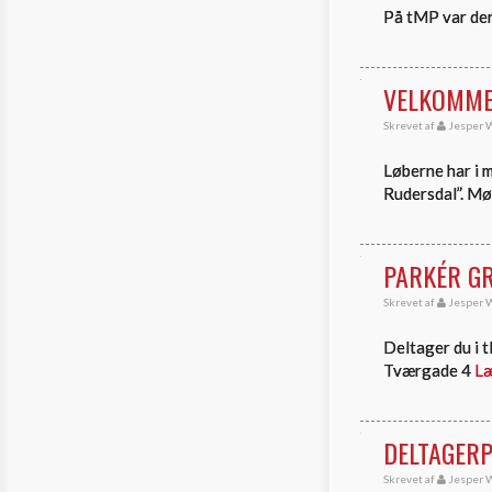
På tMP var der
VELKOMMEN
Skrevet af
Jesper W
Løberne har i 
Rudersdal”. M
PARKÉR GR
Skrevet af
Jesper W
Deltager du i t
Tværgade 4
Læ
DELTAGERP
Skrevet af
Jesper W