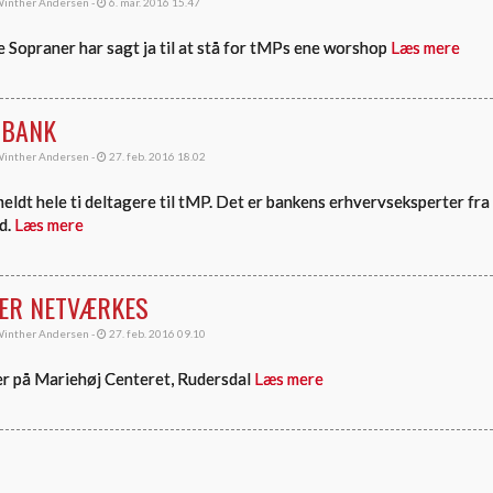
inther Andersen -
6. mar. 2016 15.47
 Sopraner har sagt ja til at stå for tMPs ene worshop
Læs mere
 BANK
inther Andersen -
27. feb. 2016 18.02
eldt hele ti deltagere til tMP. Det er bankens erhvervseksperter fra
d.
Læs mere
DER NETVÆRKES
inther Andersen -
27. feb. 2016 09.10
r på Mariehøj Centeret, Rudersdal
Læs mere