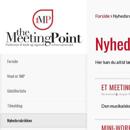
Forside
Nyhedsr
Nyhed
Forside
Her kan du altid læ
Hvad er tMP
ET MEETIN
Udstillerliste
Skrevet af
Jesper W
Tilmelding
Den musikalske
Nyhedsrubrikken
MINI-WOR