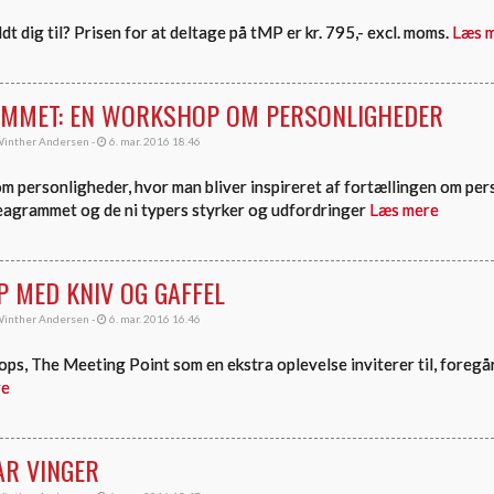
dt dig til? Prisen for at deltage på tMP er kr. 795,- excl. moms.
Læs 
MMET: EN WORKSHOP OM PERSONLIGHEDER
inther Andersen -
6. mar. 2016 18.46
 personligheder, hvor man bliver inspireret af fortællingen om pe
agrammet og de ni typers styrker og udfordringer
Læs mere
 MED KNIV OG GAFFEL
inther Andersen -
6. mar. 2016 16.46
ops, The Meeting Point som en ekstra oplevelse inviterer til, foregå
re
AR VINGER