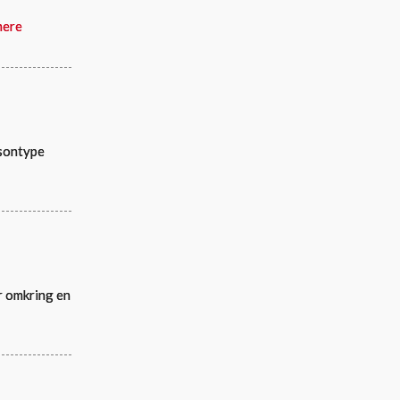
mere
rsontype
r omkring en