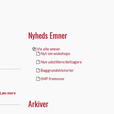
Nyheds Emner
Vis alle emner
Nyt om wokshops
Nye udstillere/deltagere
Baggrundshistorier
tMP fremover
Læs mere
Arkiver