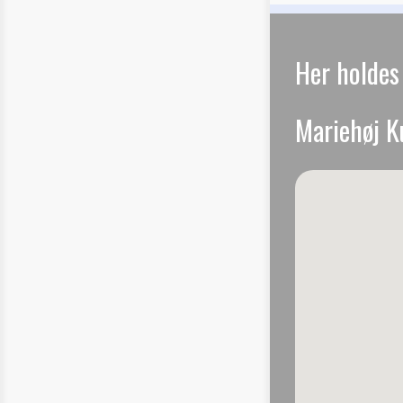
Her holde
Mariehøj K