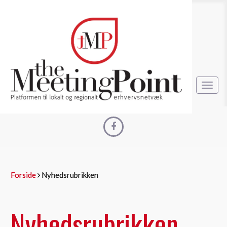
Toggl
navig
Forside
Nyhedsrubrikken
Nyhedsrubrikken