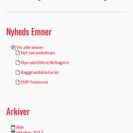
Nyheds Emner
Vis alle emner
Nyt om wokshops
Nye udstillere/deltagere
Baggrundshistorier
tMP fremover
Arkiver
Alle
oktober 2017