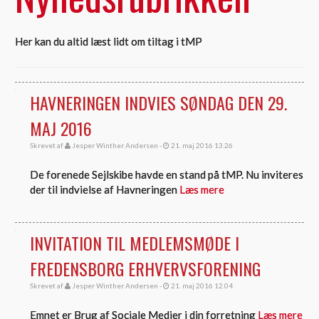
Her kan du altid læst lidt om tiltag i tMP
HAVNERINGEN INDVIES SØNDAG DEN 29.
MAJ 2016
Skrevet af
Jesper Winther Andersen -
21. maj 2016 13.26
De forenede Sejlskibe havde en stand på tMP. Nu inviteres
der til indvielse af Havneringen
Læs mere
INVITATION TIL MEDLEMSMØDE I
FREDENSBORG ERHVERVSFORENING
Skrevet af
Jesper Winther Andersen -
21. maj 2016 12.04
Emnet er Brug af Sociale Medier i din forretning
Læs mere