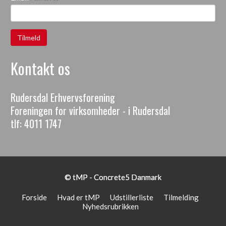
Kontakt os
Rudersdal Erhvervsforening
Foreningen for virksomheder - i Rudersdal
tlf:
4011 1747
© tMP -
Concrete5 Danmark
Forside
Hvad er tMP
Udstillerliste
Tilmelding
Nyhedsrubrikken